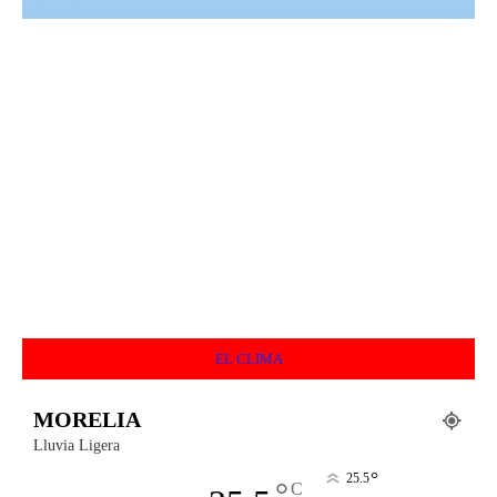
EL CLIMA
MORELIA
Lluvia Ligera
°
25.5
°
C