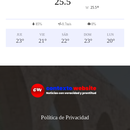
25.5
°
25.5
85%
0.7m/s
0%
JUE
VIE
SÁB
DOM
LUN
23
°
21
°
22
°
23
°
20
°
Política de Privacidad