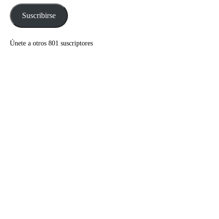
correo
electrónico
Suscribirse
Únete a otros 801 suscriptores