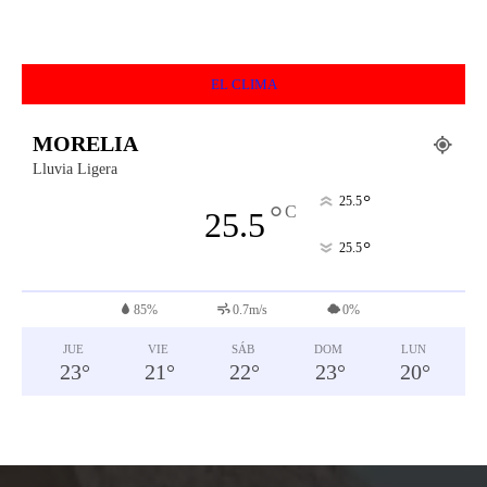
EL CLIMA
MORELIA
Lluvia Ligera
°
25.5
°
C
25.5
°
25.5
85%
0.7m/s
0%
JUE
VIE
SÁB
DOM
LUN
23
°
21
°
22
°
23
°
20
°