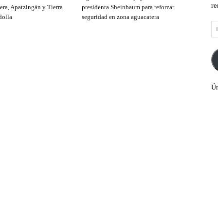
re
era, Apatzingán y Tierra
presidenta Sheinbaum para reforzar
dolla
seguridad en zona aguacatera
Di
de
co
el
Ún