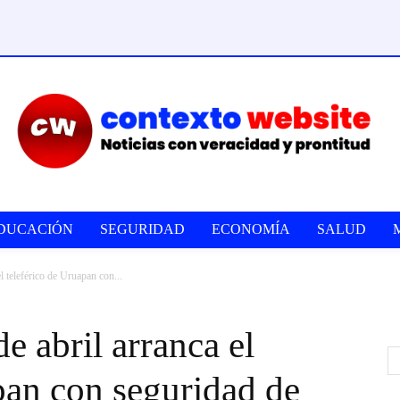
DUCACIÓN
SEGURIDAD
ECONOMÍA
SALUD
el teleférico de Uruapan con...
de abril arranca el
pan con seguridad de