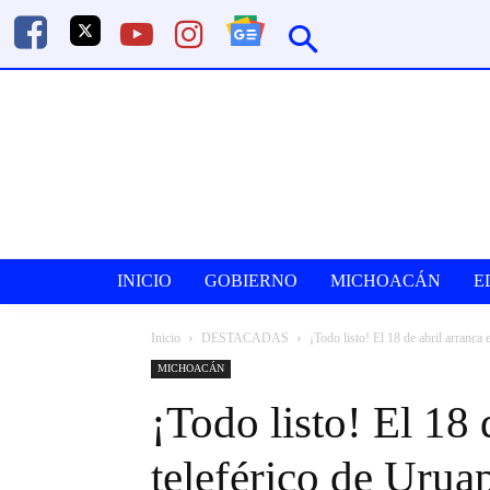
INICIO
GOBIERNO
MICHOACÁN
E
Inicio
DESTACADAS
¡Todo listo! El 18 de abril arranca 
MICHOACÁN
¡Todo listo! El 18 
teleférico de Urua