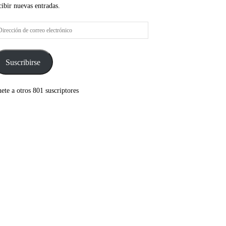
cibir nuevas entradas.
rección
rreo
ectrónico
Suscribirse
ete a otros 801 suscriptores