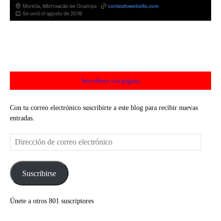
Suscríbete a la página
Con tu correo electrónico suscribirte a este blog para recibir nuevas
entradas.
Dirección
de
correo
electrónico
Suscribirse
Únete a otros 801 suscriptores