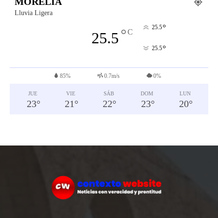
MORELIA
Lluvia Ligera
°
25.5
°
C
25.5
°
25.5
85%
0.7m/s
0%
JUE
VIE
SÁB
DOM
LUN
23
°
21
°
22
°
23
°
20
°