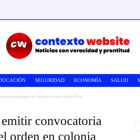
DUCACIÓN
SEGURIDAD
ECONOMÍA
SALUD
a para encargatura del orden en colonia Eduardo Ruiz...
mitir convocatoria
el orden en colonia