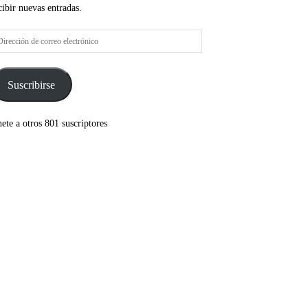
cibir nuevas entradas.
rección
rreo
ectrónico
Suscribirse
ete a otros 801 suscriptores