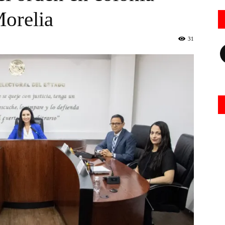
orelia
31
Fa