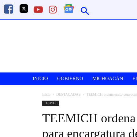
INICIO
GOBIERNO
MICHOACÁN
E
Inicio
DESTACADAS
TEEMICH ordena emitir convocatori
TEEMICH
TEEMICH ordena e
para encargatura d