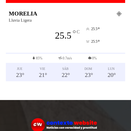
MORELIA
Lluvia Ligera
°
25.5
°
C
25.5
°
25.5
85%
0.7m/s
0%
JUE
VIE
SÁB
DOM
LUN
23
°
21
°
22
°
23
°
20
°