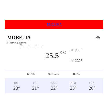
EL CLIMA
MORELIA
Lluvia Ligera
°
25.5
°
C
25.5
°
25.5
85%
0.7m/s
0%
JUE
VIE
SÁB
DOM
LUN
23
°
21
°
22
°
23
°
20
°