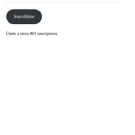
de
correo
electrónico
Suscribirse
Únete a otros 801 suscriptores