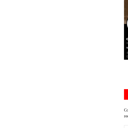
Co
re
Di