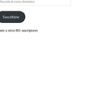
rreo
ectrónico
Suscribirse
ete a otros 801 suscriptores