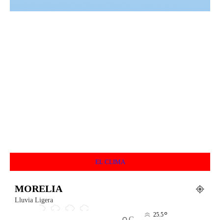
EL CLIMA
MORELIA
Lluvia Ligera
°
25.5
C