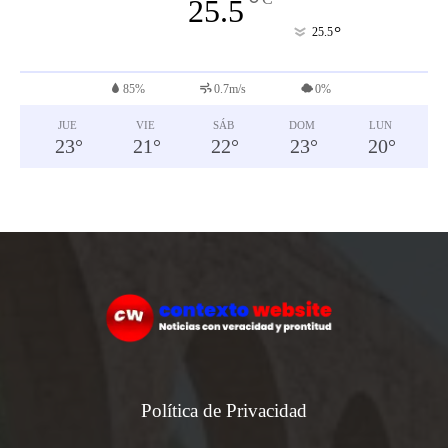
°
25.5
°
25.5
85%
0.7m/s
0%
JUE
VIE
SÁB
DOM
LUN
23
°
21
°
22
°
23
°
20
°
Política de Privacidad