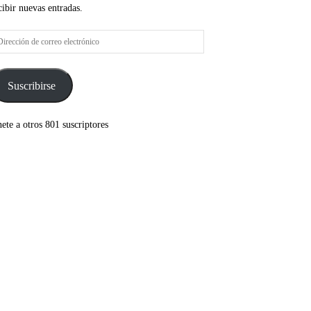
cibir nuevas entradas.
rección
rreo
ectrónico
Suscribirse
ete a otros 801 suscriptores