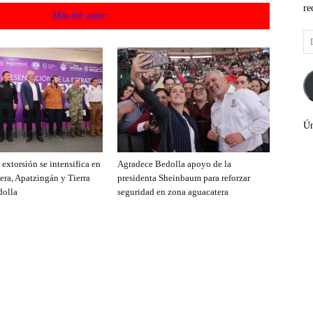
re
acionados
Más del autor
Di
de
co
el
Ún
extorsión se intensifica en
Agradece Bedolla apoyo de la
era, Apatzingán y Tierra
presidenta Sheinbaum para reforzar
dolla
seguridad en zona aguacatera