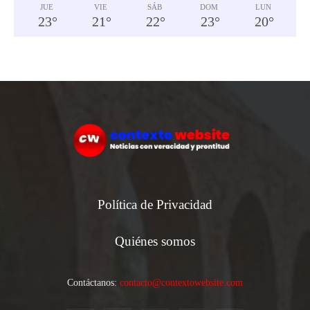
JUE
VIE
SÁB
DOM
LUN
23
°
21
°
22
°
23
°
20
°
Política de Privacidad
Quiénes somos
Contáctanos:
contacto@contextowebsite.com