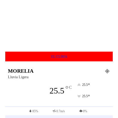
EL CLIMA
MORELIA
Lluvia Ligera
°
25.5
°
C
25.5
°
25.5
85%
0.7m/s
0%