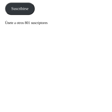
correo
electrónico
Suscribirse
Únete a otros 801 suscriptores