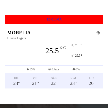
EL CLIMA
MORELIA
Lluvia Ligera
°
25.5
°
C
25.5
°
25.5
85%
0.7m/s
0%
JUE
VIE
SÁB
DOM
LUN
23
°
21
°
22
°
23
°
20
°