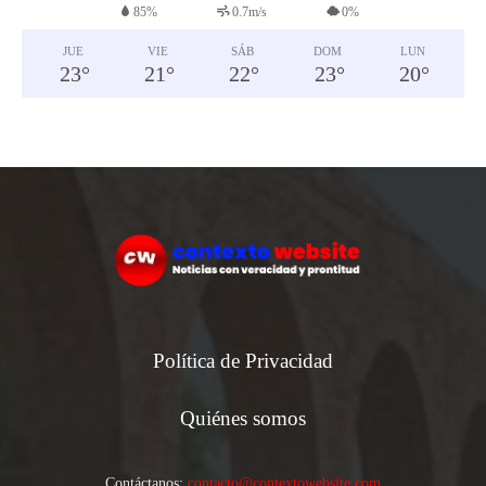
85%
0.7m/s
0%
JUE
VIE
SÁB
DOM
LUN
23
°
21
°
22
°
23
°
20
°
Política de Privacidad
Quiénes somos
Contáctanos:
contacto@contextowebsite.com