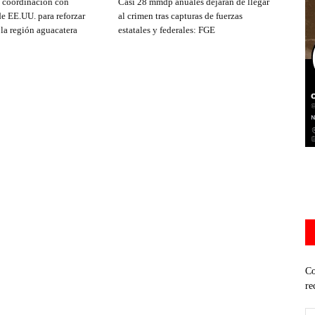
e coordinación con
Casi 28 mmdp anuales dejarán de llegar
de EE.UU. para reforzar
al crimen tras capturas de fuerzas
 la región aguacatera
estatales y federales: FGE
Co
re
Di