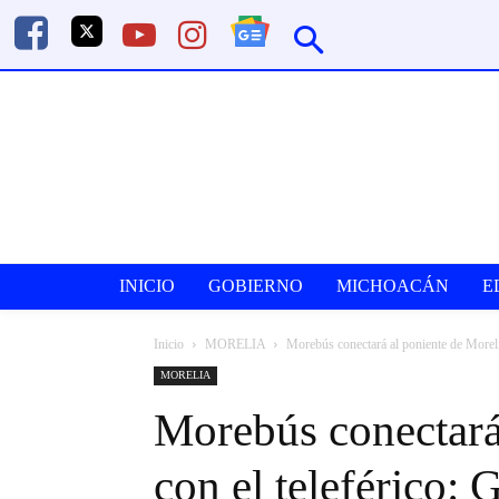
INICIO
GOBIERNO
MICHOACÁN
E
Inicio
MORELIA
Morebús conectará al poniente de Moreli
MORELIA
Morebús conectará
con el teleférico: