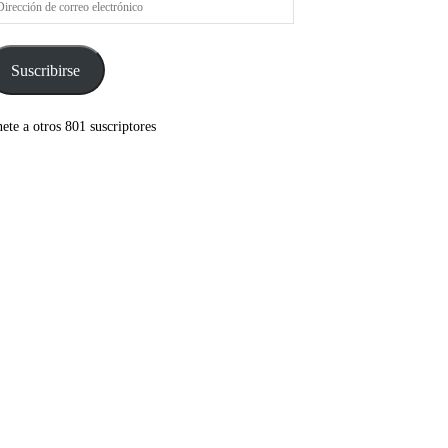
rreo
ectrónico
Suscribirse
ete a otros 801 suscriptores