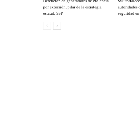
Detención de generadores de violencia
SSP fortalec
por extorsión, pilar de la estrategia
autoridades 
estatal: SSP
seguridad en