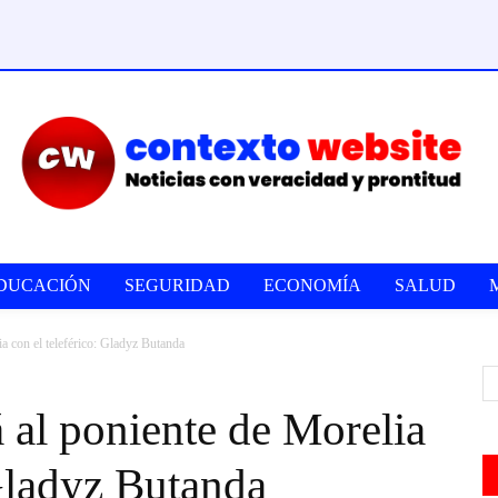
DUCACIÓN
SEGURIDAD
ECONOMÍA
SALUD
a con el teleférico: Gladyz Butanda
 al poniente de Morelia
 Gladyz Butanda