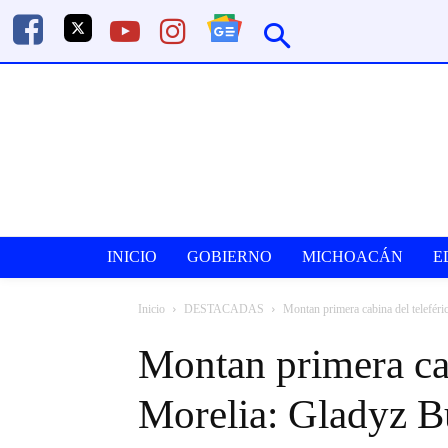
INICIO
GOBIERNO
MICHOACÁN
E
Inicio
DESTACADAS
Montan primera cabina del telefér
Montan primera cab
Morelia: Gladyz B