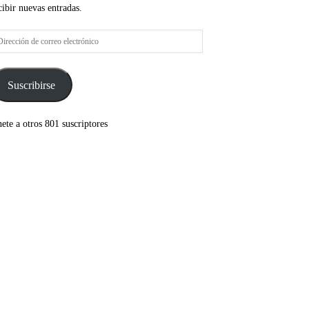
cibir nuevas entradas.
rección
rreo
ectrónico
Suscribirse
ete a otros 801 suscriptores