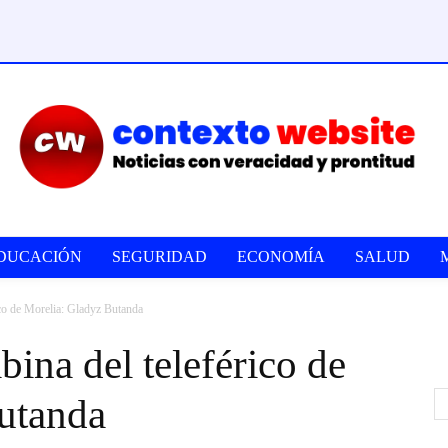
DUCACIÓN
SEGURIDAD
ECONOMÍA
SALUD
ico de Morelia: Gladyz Butanda
ina del teleférico de
utanda