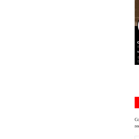
Co
re
Di