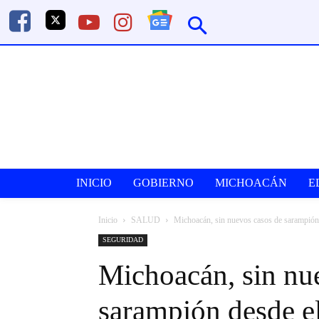
INICIO
GOBIERNO
MICHOACÁN
E
Inicio
SALUD
Michoacán, sin nuevos casos de sarampió
SEGURIDAD
Michoacán, sin nu
sarampión desde 