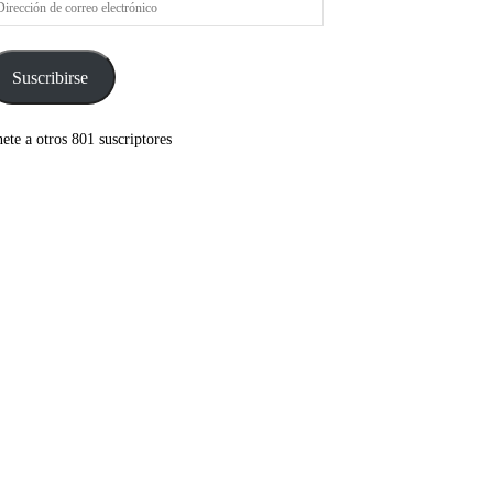
rreo
ectrónico
Suscribirse
ete a otros 801 suscriptores