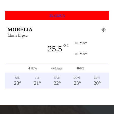
EL CLIMA
MORELIA
Lluvia Ligera
°
25.5
°
C
25.5
°
25.5
85%
0.7m/s
0%
JUE
VIE
SÁB
DOM
LUN
23
°
21
°
22
°
23
°
20
°