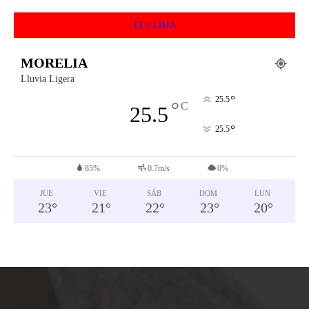
EL CLIMA
MORELIA
Lluvia Ligera
°
25.5
°
C
25.5
°
25.5
85%
0.7m/s
0%
JUE
VIE
SÁB
DOM
LUN
23
°
21
°
22
°
23
°
20
°