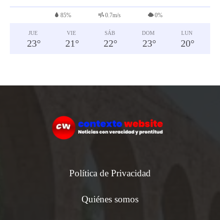
85%
0.7m/s
0%
JUE
VIE
SÁB
DOM
LUN
23
°
21
°
22
°
23
°
20
°
Política de Privacidad
Quiénes somos