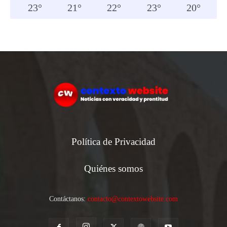
23
°
21
°
22
°
23
°
20
°
Política de Privacidad
Quiénes somos
Contáctanos:
contacto@contextowebsite.com