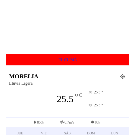
EL CLIMA
MORELIA
Lluvia Ligera
°
25.5
°
C
25.5
°
25.5
85%
0.7m/s
0%
JUE
VIE
SÁB
DOM
LUN