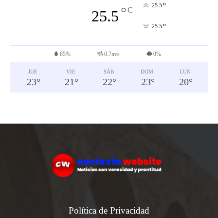
°
25.5
°
C
25.5
°
25.5
85%
0.7m/s
0%
JUE
VIE
SÁB
DOM
LUN
23
°
21
°
22
°
23
°
20
°
Política de Privacidad