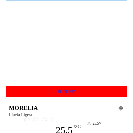
EL CLIMA
MORELIA
Lluvia Ligera
°
25.5
°
C
25.5