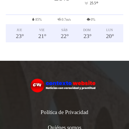
°
25.5
85%
0.7m/s
0%
JUE
VIE
SÁB
DOM
LUN
23
°
21
°
22
°
23
°
20
°
Política de Privacidad
Quiénes somos