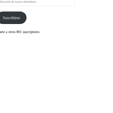
rreo
ectrónico
Suscribirse
ete a otros 801 suscriptores