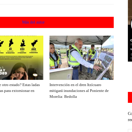
acionados
Más del autor
 otro estado? Estas ladas
Intervención en el dren Itzícuaro
as para extorsionar en
mitigará inundaciones al Poniente de
Morelia: Bedolla
Co
re
Di