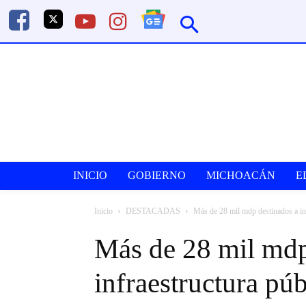
INICIO
GOBIERNO
MICHOACÁN
E
Inicio
DESTACADAS
Más de 28 mil mdp destinados a in
Más de 28 mil mdp
infraestructura pú