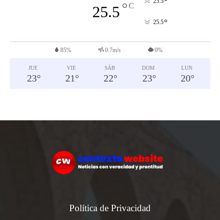
°
25.5
°
C
25.5
°
25.5
85%
0.7m/s
0%
JUE
VIE
SÁB
DOM
LUN
23
°
21
°
22
°
23
°
20
°
Política de Privacidad