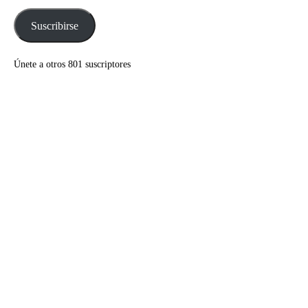
correo
electrónico
Suscribirse
Únete a otros 801 suscriptores