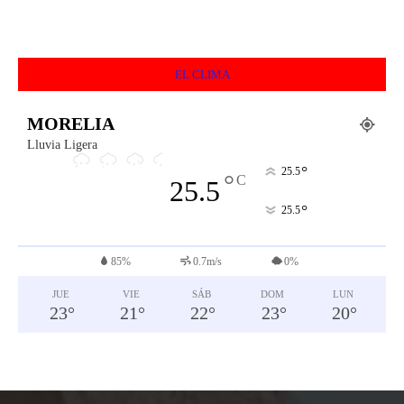
EL CLIMA
MORELIA
Lluvia Ligera
°
25.5
°
C
25.5
°
25.5
85%
0.7m/s
0%
JUE
VIE
SÁB
DOM
LUN
23
°
21
°
22
°
23
°
20
°