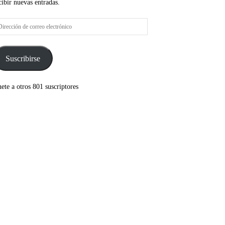
cibir nuevas entradas.
rección
rreo
ectrónico
Suscribirse
ete a otros 801 suscriptores