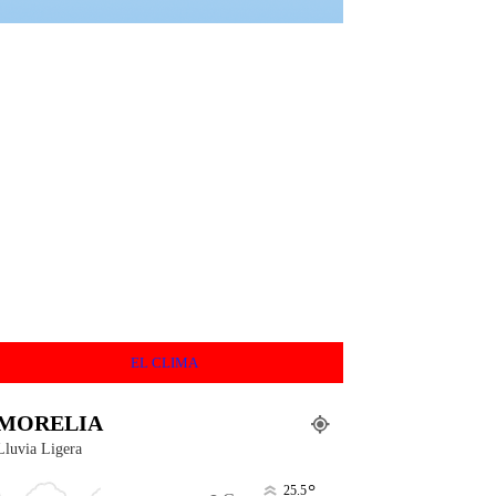
EL CLIMA
MORELIA
Lluvia Ligera
°
25.5