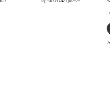
dolla
seguridad en zona aguacatera
re
Di
de
co
el
Ún