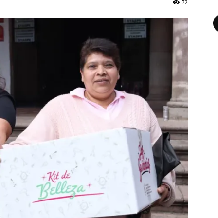
72
Fa