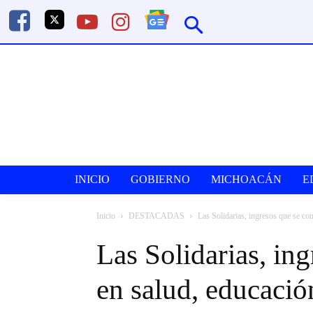
INICIO
GOBIERNO
MICHOACÁN
E
Inicio
DESTACADAS
Las Solidarias, ingresos que se con
Las Solidarias, in
en salud, educació