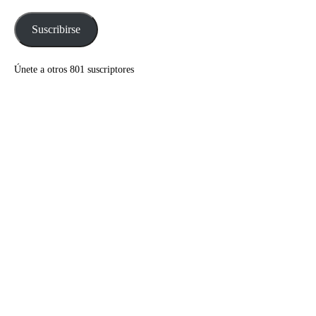
correo
electrónico
Suscribirse
Únete a otros 801 suscriptores