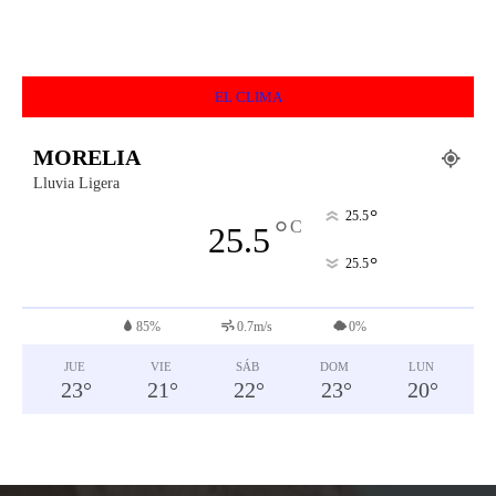
EL CLIMA
MORELIA
Lluvia Ligera
°
25.5
°
C
25.5
°
25.5
85%
0.7m/s
0%
JUE
VIE
SÁB
DOM
LUN
23
°
21
°
22
°
23
°
20
°