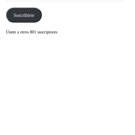
de
correo
electrónico
Suscribirse
Únete a otros 801 suscriptores