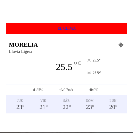
EL CLIMA
MORELIA
Lluvia Ligera
°
25.5
°
C
25.5
°
25.5
85%
0.7m/s
0%
JUE
VIE
SÁB
DOM
LUN
23
°
21
°
22
°
23
°
20
°