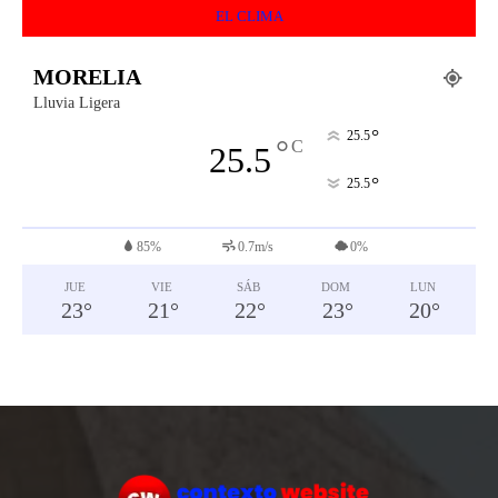
EL CLIMA
MORELIA
Lluvia Ligera
°
25.5
°
C
25.5
°
25.5
85%
0.7m/s
0%
JUE
VIE
SÁB
DOM
LUN
23
°
21
°
22
°
23
°
20
°