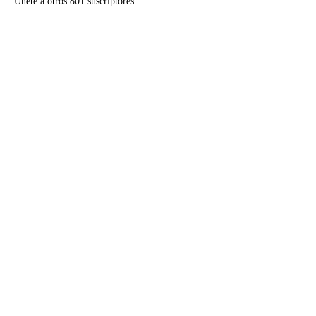
Únete a otros 801 suscriptores