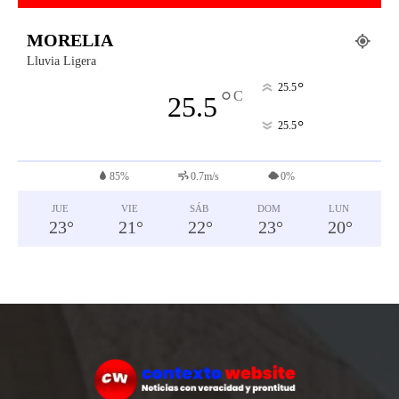
MORELIA
Lluvia Ligera
°
25.5
°
C
25.5
°
25.5
85%
0.7m/s
0%
JUE
VIE
SÁB
DOM
LUN
23
°
21
°
22
°
23
°
20
°