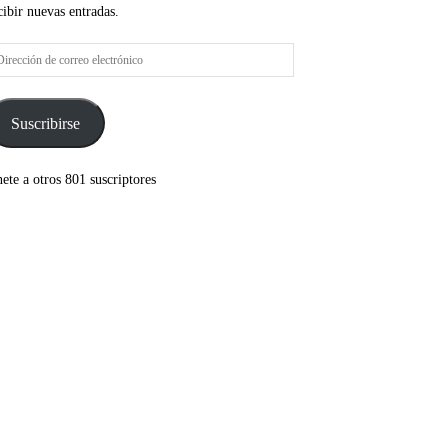
cibir nuevas entradas.
rección
rreo
ectrónico
Suscribirse
ete a otros 801 suscriptores