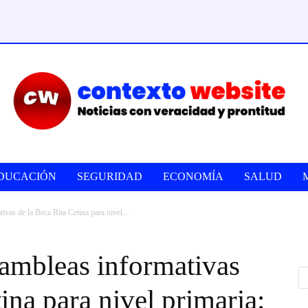
DUCACIÓN
SEGURIDAD
ECONOMÍA
SALUD
ivas de la Beca Rita Cetina para nivel...
sambleas informativas
ina para nivel primaria: