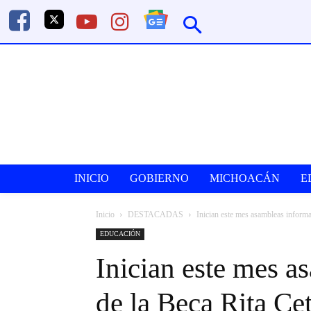
INICIO
GOBIERNO
MICHOACÁN
E
Inicio
DESTACADAS
Inician este mes asambleas informat
EDUCACIÓN
Inician este mes a
de la Beca Rita Cet