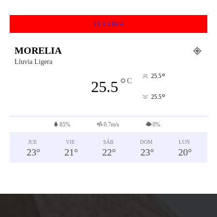
EL CLIMA
MORELIA
Lluvia Ligera
°
25.5
°
C
25.5
°
25.5
85%
0.7m/s
0%
JUE
VIE
SÁB
DOM
LUN
23
°
21
°
22
°
23
°
20
°