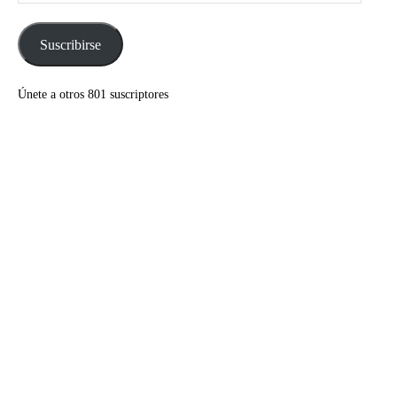
de
correo
electrónico
Suscribirse
Únete a otros 801 suscriptores