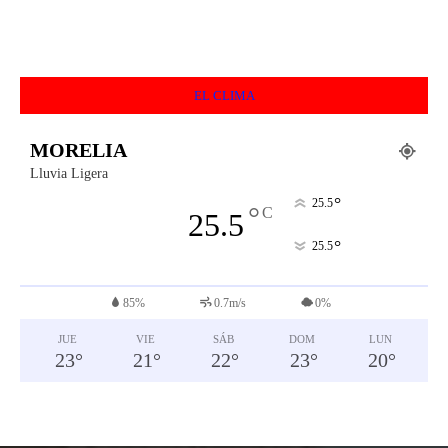
EL CLIMA
MORELIA
Lluvia Ligera
°
25.5
°
C
25.5
°
25.5
85%
0.7m/s
0%
JUE
VIE
SÁB
DOM
LUN
23
°
21
°
22
°
23
°
20
°