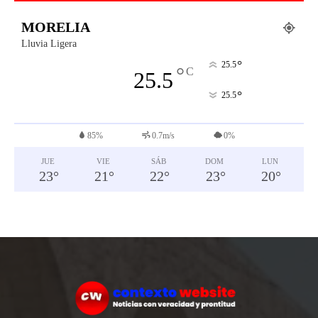
MORELIA
Lluvia Ligera
°
25.5
°
C
25.5
°
25.5
85%
0.7m/s
0%
JUE
VIE
SÁB
DOM
LUN
23
°
21
°
22
°
23
°
20
°