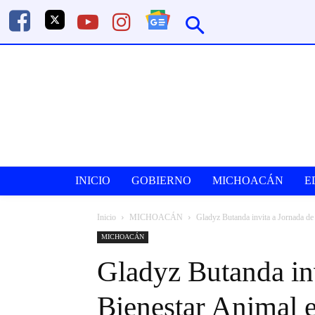
INICIO
GOBIERNO
MICHOACÁN
E
Inicio
MICHOACÁN
Gladyz Butanda invita a Jornada de B
MICHOACÁN
Gladyz Butanda inv
Bienestar Animal en