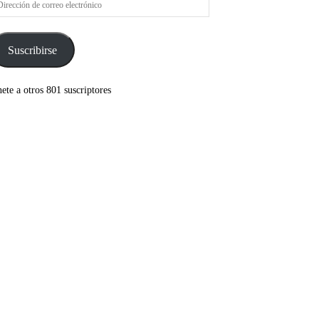
rreo
ectrónico
Suscribirse
ete a otros 801 suscriptores