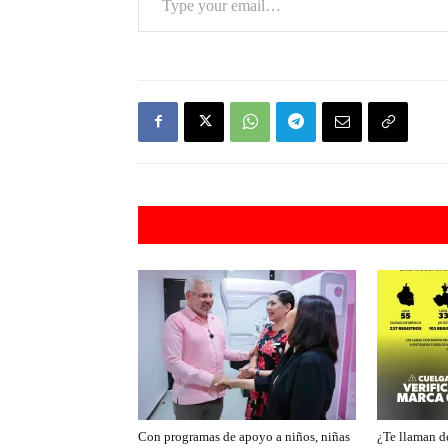
Artículos rel
Con programas de apoyo a niños, niñas
¿Te llaman de