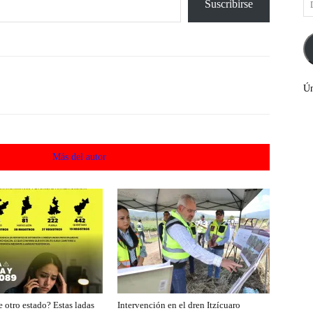
Suscribirse
de
co
el
Ún
acionados
Más del autor
 otro estado? Estas ladas
Intervención en el dren Itzícuaro