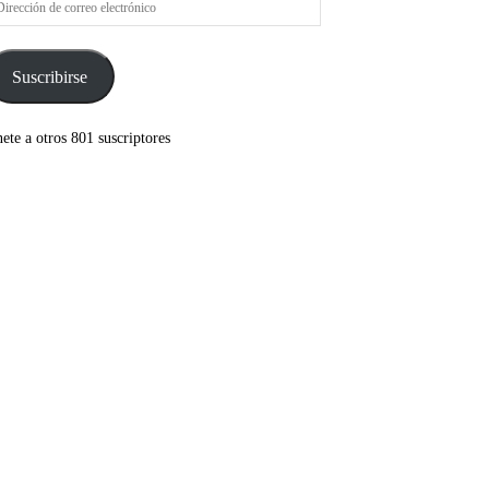
rreo
ectrónico
Suscribirse
ete a otros 801 suscriptores