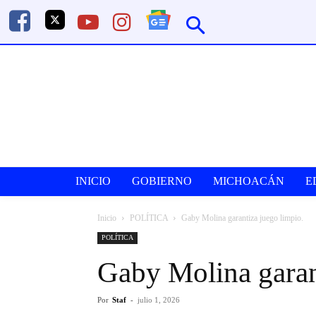
INICIO
GOBIERNO
MICHOACÁN
E
Inicio
POLÍTICA
Gaby Molina garantiza juego limpio.
POLÍTICA
Gaby Molina garan
Por
Staf
-
julio 1, 2026