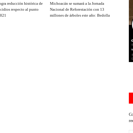
gra reducción histórica de
Michoacán se sumará a la Jornada
idios respecto al punto
Nacional de Reforestación con 13
2021
millones de árboles este año: Bedolla
Co
re
Di