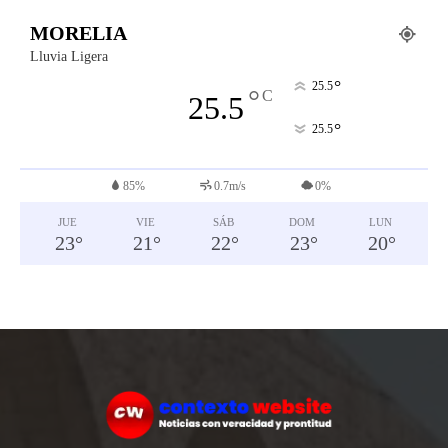
MORELIA
Lluvia Ligera
°
25.5
°
C
25.5
°
25.5
85%
0.7m/s
0%
JUE
VIE
SÁB
DOM
LUN
23
°
21
°
22
°
23
°
20
°