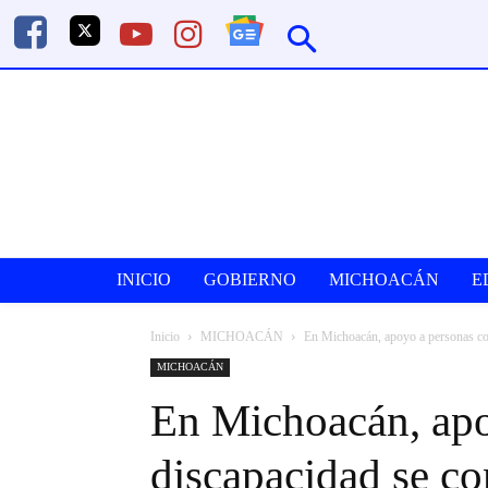
INICIO
GOBIERNO
MICHOACÁN
E
Inicio
MICHOACÁN
En Michoacán, apoyo a personas co
MICHOACÁN
En Michoacán, apo
discapacidad se c