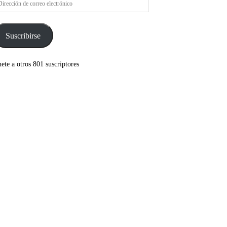
rreo
ectrónico
Suscribirse
ete a otros 801 suscriptores