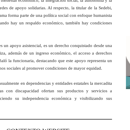
 bienestar económico, la integración social, la autonomía y la
des de apoyo solidarias. Al respecto, la titular de la Sedebi,
ma forma parte de una política social con enfoque humanista
”Cuando hay un respaldo económico, también hay condiciones
s un apoyo asistencial, es un derecho conquistado desde una
antiza, además de un ingreso económico, el acceso a derechos
ñaló la funcionaria, destacando que este apoyo representa un
chos sociales al promover condiciones de mayor equidad.
sualmente en dependencias y entidades estatales la mercadita
as con discapacidad ofertan sus productos y servicios a
leciendo su independencia económica y visibilizando sus