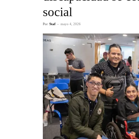
social
Por
Staf
-
mayo 4, 2026