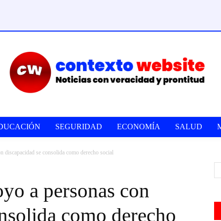
DUCACIÓN
SEGURIDAD
ECONOMÍA
SALUD
n discapacidad se consolida como derecho social
yo a personas con
onsolida como derecho