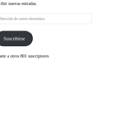
cibir nuevas entradas.
rección
rreo
ectrónico
Suscribirse
ete a otros 801 suscriptores