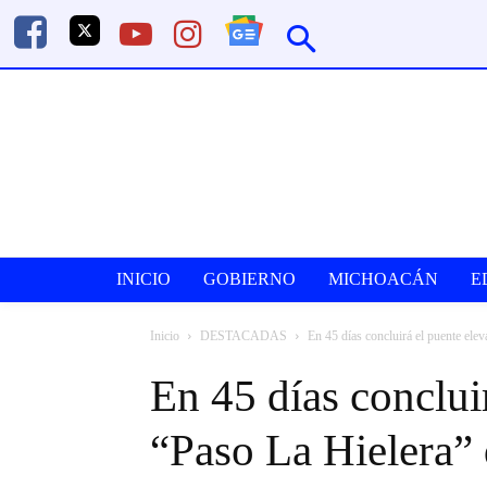
INICIO
GOBIERNO
MICHOACÁN
E
Inicio
DESTACADAS
En 45 días concluirá el puente ele
En 45 días conclui
“Paso La Hielera”