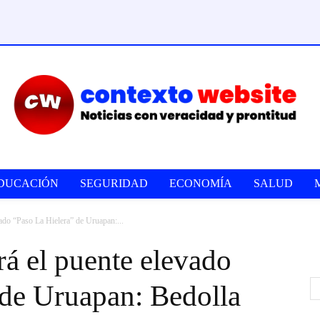
DUCACIÓN
SEGURIDAD
ECONOMÍA
SALUD
vado “Paso La Hielera” de Uruapan:...
rá el puente elevado
 de Uruapan: Bedolla