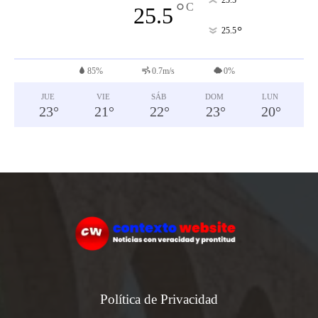
°
°
C
25.5
°
25.5
85%
0.7m/s
0%
JUE
VIE
SÁB
DOM
LUN
23
°
21
°
22
°
23
°
20
°
Política de Privacidad