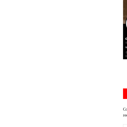
Co
re
Di