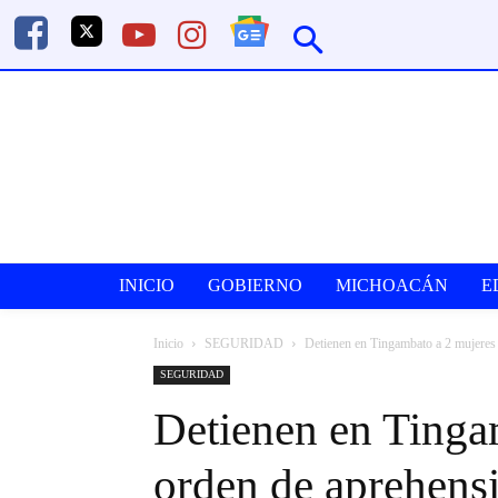
INICIO
GOBIERNO
MICHOACÁN
E
Inicio
SEGURIDAD
Detienen en Tingambato a 2 mujeres 
SEGURIDAD
Detienen en Tinga
orden de aprehens