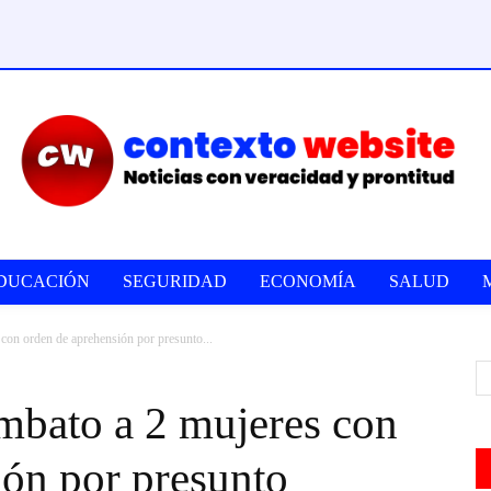
DUCACIÓN
SEGURIDAD
ECONOMÍA
SALUD
con orden de aprehensión por presunto...
mbato a 2 mujeres con
ión por presunto