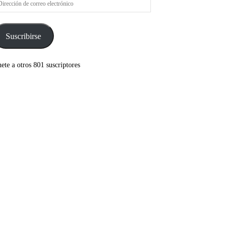
rreo
ectrónico
Suscribirse
ete a otros 801 suscriptores