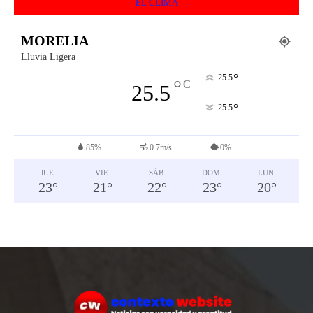
EL CLIMA
MORELIA
Lluvia Ligera
°
25.5
°
C
25.5
°
25.5
85%
0.7m/s
0%
JUE
VIE
SÁB
DOM
LUN
23
°
21
°
22
°
23
°
20
°