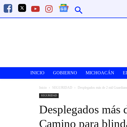
INICIO
GOBIERNO
MICHOACÁN
E
Inicio
SEGURIDAD
Desplegados más de 2 mil Guardiane
SEGURIDAD
Desplegados más d
Camino para blind