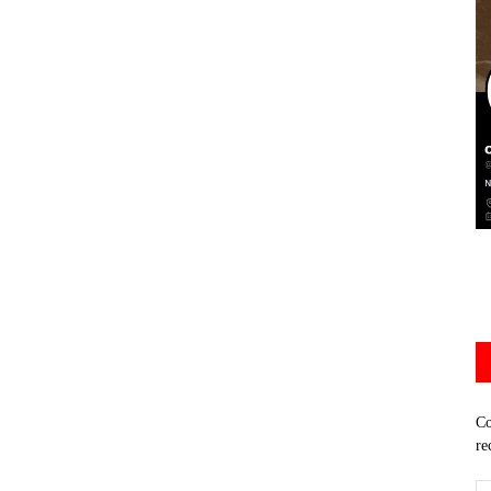
Co
re
Di