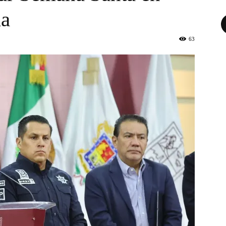
la
Fa
63