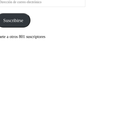
rreo
ectrónico
Suscribirse
ete a otros 801 suscriptores