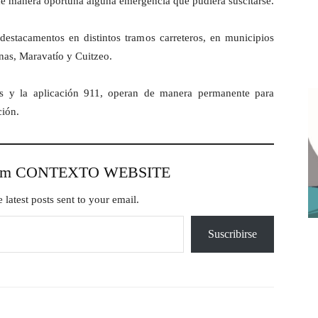
r de manera oportuna alguna emergencia que pudiera suscitarse.
estacamentos en distintos tramos carreteros, en municipios
as, Maravatío y Cuitzeo.
as y la aplicación 911, operan de manera permanente para
ción.
from CONTEXTO WEBSITE
 latest posts sent to your email.
Suscribirse