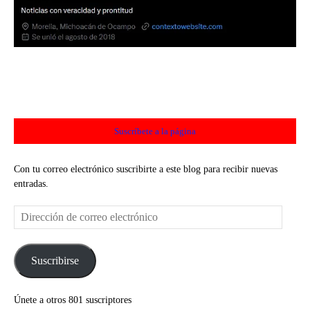
Suscríbete a la página
Con tu correo electrónico suscribirte a este blog para recibir nuevas
entradas.
Dirección
de
correo
electrónico
Suscribirse
Únete a otros 801 suscriptores