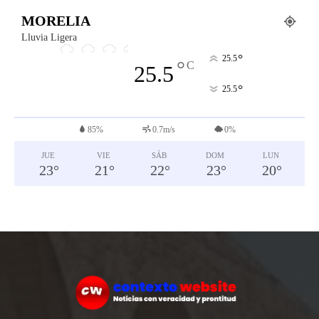
MORELIA
Lluvia Ligera
°
25.5
°
C
25.5
°
25.5
85%
0.7m/s
0%
JUE
VIE
SÁB
DOM
LUN
23
°
21
°
22
°
23
°
20
°