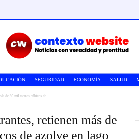
DUCACIÓN
SEGURIDAD
ECONOMÍA
SALUD
más de 30 mil metros cúbicos de...
trantes, retienen más de
cos de azolve en lago