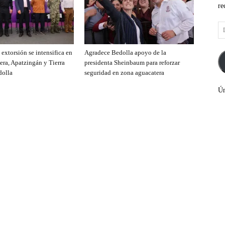
re
Di
de
co
extorsión se intensifica en
Agradece Bedolla apoyo de la
el
era, Apatzingán y Tierra
presidenta Sheinbaum para reforzar
dolla
seguridad en zona aguacatera
Ún