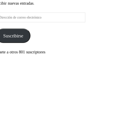
cibir nuevas entradas.
rección
rreo
ectrónico
Suscribirse
ete a otros 801 suscriptores