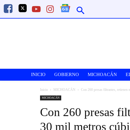
INICIO
GOBIERNO
MICHOACÁN
E
Inicio
MICHOACÁN
Con 260 presas filtrantes, retienen 
MICHOACÁN
Con 260 presas fil
30 mil metros cúbi