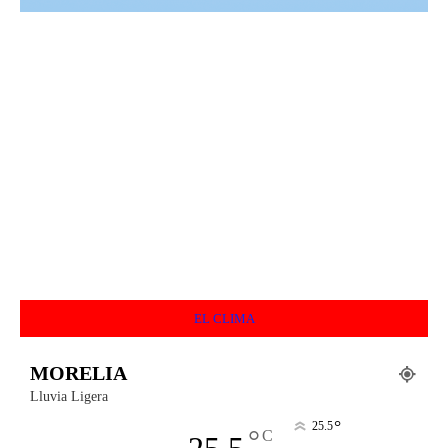
EL CLIMA
MORELIA
Lluvia Ligera
°
25.5
°
C