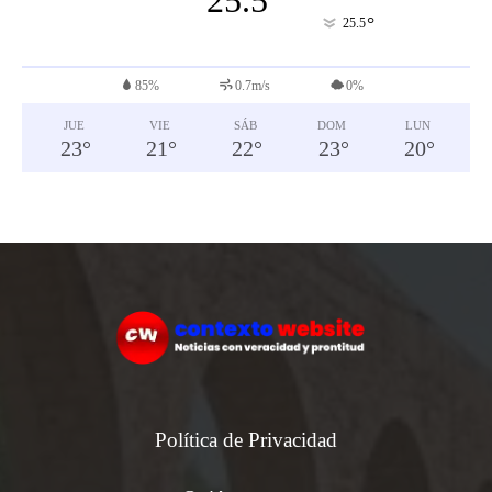
25.5
°
25.5
85%
0.7m/s
0%
JUE
VIE
SÁB
DOM
LUN
23
°
21
°
22
°
23
°
20
°
Política de Privacidad