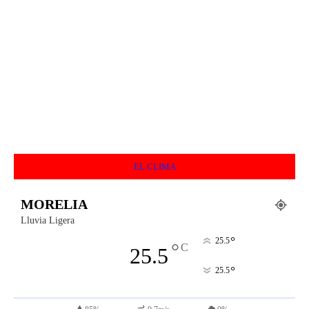
EL CLIMA
MORELIA
Lluvia Ligera
°
25.5
°
C
25.5
°
25.5