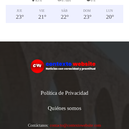
85%
0.7m/s
0%
JUE
VIE
SÁB
DOM
LUN
23
°
21
°
22
°
23
°
20
°
Política de Privacidad
Quiénes somos
Contáctanos:
contacto@contextowebsite.com