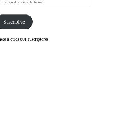
rreo
ectrónico
Suscribirse
ete a otros 801 suscriptores