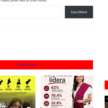
 latest posts sent to your email.
Suscribirse
acionados
Más del autor