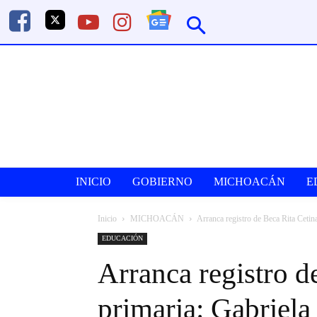
INICIO
GOBIERNO
MICHOACÁN
E
Inicio
MICHOACÁN
Arranca registro de Beca Rita Cetin
EDUCACIÓN
Arranca registro d
primaria: Gabriela