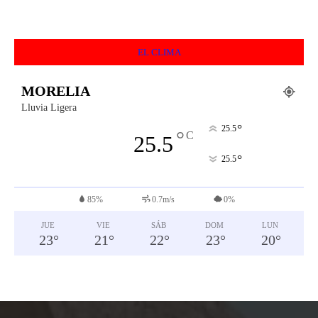
EL CLIMA
MORELIA
Lluvia Ligera
°
25.5
°
C
25.5
°
25.5
85%
0.7m/s
0%
JUE
VIE
SÁB
DOM
LUN
23
°
21
°
22
°
23
°
20
°